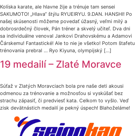
Kolíska karate, ale hlavne žije a trénuje tam sensei
SAKUMOTO! „Hlava“ štýlu RYUEIRYU. 9.DAN. HANSHI! Po
našej skúsenosti môžeme povedať úžasný, veľmi milý a
dobrosrdečný človek, Pán tréner a skvelý učiteľ. Dva dni
sa individuálne venoval Jankovi Drahovskému a Adamovi
Čárskemu! Fantastické! Ale to nie je všetko! Potom štafetu
trénovania prebral … Ryo Kiyuna, olympijský […]
19 medailí – Zlaté Moravce
Súťaž v Zlatých Moravciach bola pre naše deti akousi
odmenou za trénovanie a možnosťou si vyskúšať bez
strachu zápasiť, či predviesť kata. Celkom to vyšlo. Veď
zisk devätnástich medailí je pekný úspech! Blahoželáme!