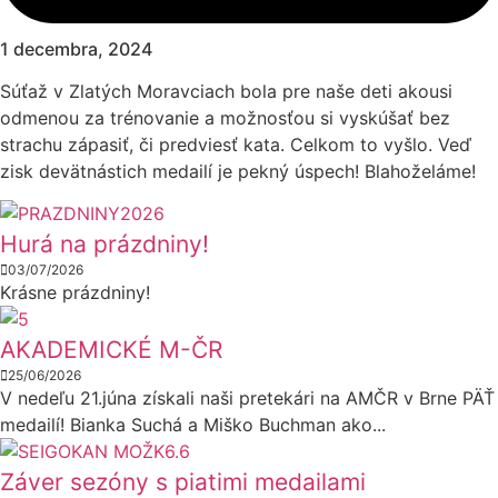
1 decembra, 2024
Súťaž v Zlatých Moravciach bola pre naše deti akousi
odmenou za trénovanie a možnosťou si vyskúšať bez
strachu zápasiť, či predviesť kata. Celkom to vyšlo. Veď
zisk devätnástich medailí je pekný úspech! Blahoželáme!
Hurá na prázdniny!
03/07/2026
Krásne prázdniny!
AKADEMICKÉ M-ČR
25/06/2026
V nedeľu 21.júna získali naši pretekári na AMČR v Brne PÄŤ
medailí! Bianka Suchá a Miško Buchman ako...
Záver sezóny s piatimi medailami