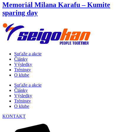
Memoriál Milana Karafu – Kumite
sparing day
Suťaže a akcie
Články
Výsledky
Tréningy
O klube
Suťaže a akcie
Články
Výsledky
Tréningy
O klube
KONTAKT