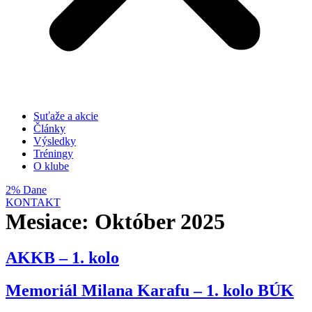
Suťaže a akcie
Články
Výsledky
Tréningy
O klube
2% Dane
KONTAKT
Mesiace:
Október 2025
AKKB – 1. kolo
Memoriál Milana Karafu – 1. kolo BÚK