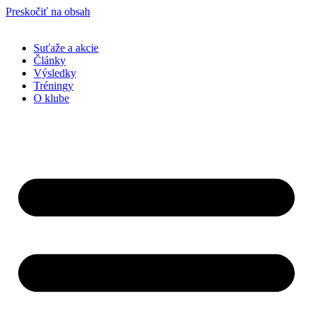
Preskočiť na obsah
Suťaže a akcie
Články
Výsledky
Tréningy
O klube